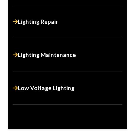
Lighting Repair
Lighting Maintenance
Low Voltage Lighting